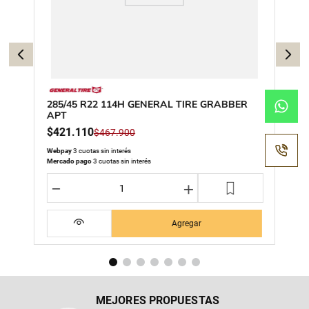
285/45 R22 114H GENERAL TIRE GRABBER
APT
$
421
.
110
$
467
.
900
Webpay
3 cuotas sin interés
Mercado pago
3 cuotas sin interés
－
＋
Agregar
MEJORES PROPUESTAS