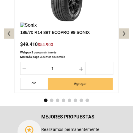
185/70 R14 88T ECOPRO 99 SONIX
$
49
.
410
$
54
.
900
Webpay
3 cuotas sin interés
Mercado pago
3 cuotas sin interés
－
＋
Agregar
MEJORES PROPUESTAS
Realizamos permanentemente