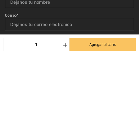
Correo*
Quiero recibir el newsletter con promociones.
－
＋
Agregar al carro
Suscribirse
Ayuda al cliente
Términos y condiciones
Contactanos
Politica de Seguridad y Privacidad