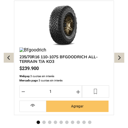
235/70R16 110-107S BFGOODRICH ALL-
TERRAIN T/A KO3
$
239
.
900
Webpay
3 cuotas sin interés
Mercado pago
3 cuotas sin interés
－
＋
Agregar