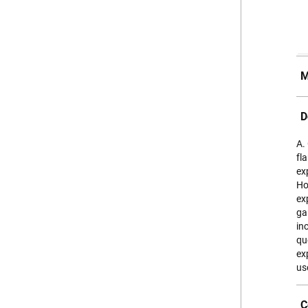
M
D
A.
fl
ex
Ho
ex
ga
in
qu
ex
us
C