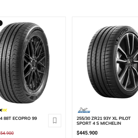
14 88T ECOPRO 99
255/30 ZR21 93Y XL PILOT
SPORT 4 S MICHELIN
$
445
.
900
$
54
.
900