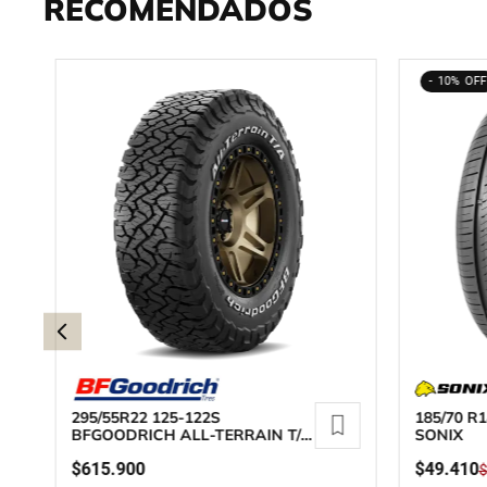
RECOMENDADOS
10%
295/55R22 125-122S
185/70 R
BFGOODRICH ALL-TERRAIN T/A
SONIX
KO3
$
615
.
900
$
49
.
410