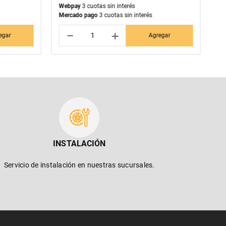
Webpay
3 cuotas sin interés
We
Mercado pago
3 cuotas sin interés
Me
－
＋
egar
Agregar
INSTALACIÓN
Servicio de instalación en nuestras sucursales.