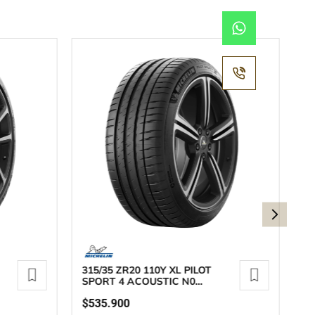
315/35 ZR20 110Y XL PILOT
30
SPORT 4 ACOUSTIC N0
S
MICHELIN
$
535
.
900
$