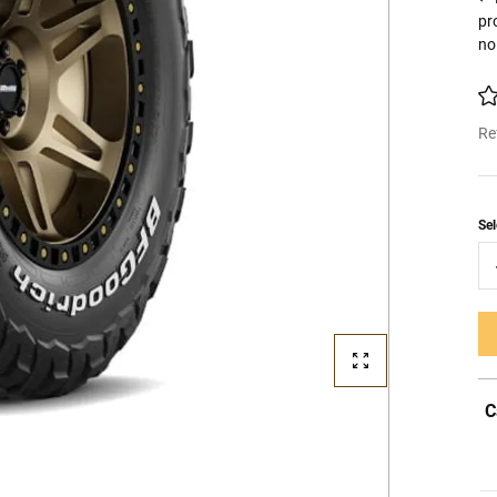
pr
no
Re
C