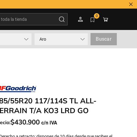
oda la tienda
0
Buscar
Aro
85/55R20 117/114S TL ALL-
ERRAIN T/A KO3 LRD GO
$
430
.
900
ecio:
Derecho a retracto: dispones de 10 días desde que recibes el