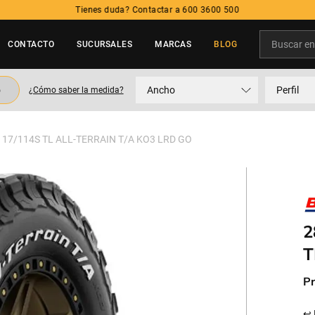
Tienes duda? Contactar a 600 3600 500
Buscar en t
CONTACTO
SUCURSALES
MARCAS
BLOG
TÉRMINOS MÁS BUSCADOS
o
Ancho
Perfil
¿Cómo saber la medida?
1
.
neumatico
2
.
215
117/114S TL ALL-TERRAIN T/A KO3 LRD GO
3
.
195
4
.
235
5
.
245
2
T
Pr
↩ 