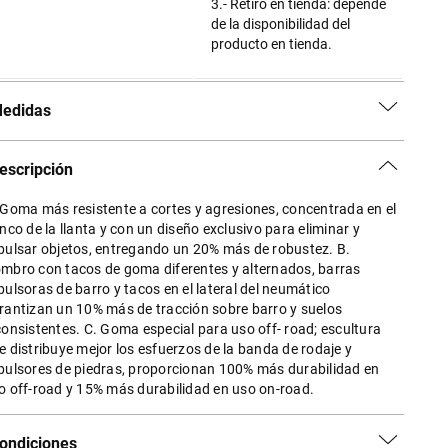
3.- Retiro en tienda: depende
de la disponibilidad del
producto en tienda.
edidas
escripción
 Goma más resistente a cortes y agresiones, concentrada en el
anco de la llanta y con un diseño exclusivo para eliminar y
pulsar objetos, entregando un 20% más de robustez. B.
mbro con tacos de goma diferentes y alternados, barras
pulsoras de barro y tacos en el lateral del neumático
rantizan un 10% más de tracción sobre barro y suelos
consistentes. C. Goma especial para uso off- road; escultura
e distribuye mejor los esfuerzos de la banda de rodaje y
pulsores de piedras, proporcionan 100% más durabilidad en
o off-road y 15% más durabilidad en uso on-road.
ondiciones