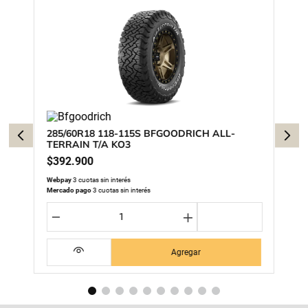
285/60R18 118-115S BFGOODRICH ALL-
TERRAIN T/A KO3
$
392
.
900
Webpay
3 cuotas sin interés
Mercado pago
3 cuotas sin interés
－
＋
Agregar