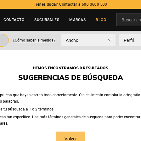
Tienes duda? Contactar a 600 3600 500
Buscar en t
CONTACTO
SUCURSALES
MARCAS
BLOG
TÉRMINOS MÁS BUSCADOS
o
Ancho
Perfil
¿Cómo saber la medida?
1
.
neumatico
2
.
225
3
.
215
HEMOS ENCONTRAMOS 0 RESULTADOS
4
.
205
SUGERENCIAS DE BÚSQUEDA
5
.
195
rueba que hayas escrito todo correctamente. O bien, intenta cambiar la ortografía
as palabras.
ta tu búsqueda a 1 o 2 términos.
eas tan específico. Usa más términos generales de búsqueda para poder encontrar
ares.
Volver