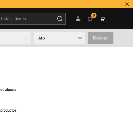
oda la tienda
0
Buscar
Aro
 de alguna
 productos