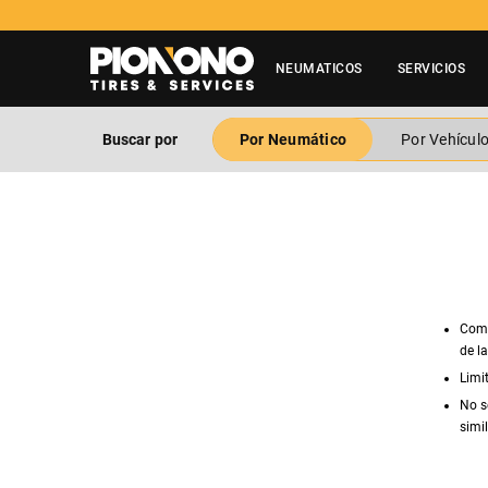
NEUMATICOS
SERVICIOS
Buscar por
Por Neumático
Por Vehícul
Comp
de l
Limi
No s
simil