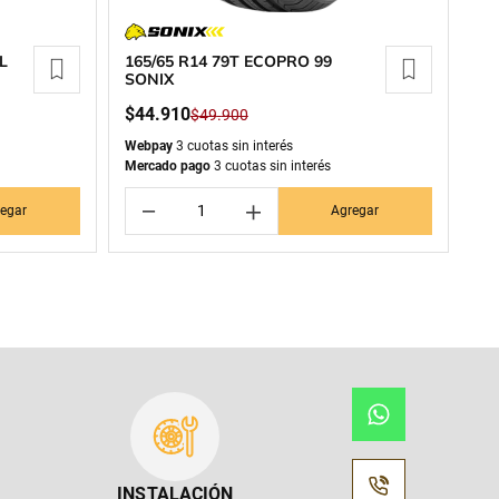
L
165/65 R14 79T ECOPRO 99
SONIX
$
44
.
910
$
49
.
900
Webpay
3 cuotas sin interés
Mercado pago
3 cuotas sin interés
－
＋
egar
Agregar
INSTALACIÓN