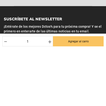
SUSCRÍBETE AL NEWSLETTER
¡Entérate de los mejores Dctos% para tu próxima compra! Y se el
primero en enterarte de las últimas noticias en tu email.
Nombre
－
＋
Agregar al carro
Correo*
Quiero recibir el newsletter con promociones.
Suscribirse