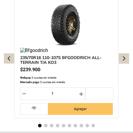
235/70R16 110-107S BFGOODRICH ALL-
TERRAIN T/A KO3
$
239
.
900
Webpay
3 cuotas sin interés
Mercado pago
3 cuotas sin interés
－
＋
Agregar