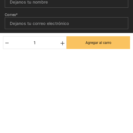
Correo*
Quiero recibir el newsletter con promociones.
－
＋
Agregar al carro
Suscribirse
Ayuda al cliente
Términos y condiciones
Contactanos
Politica de Seguridad y Privacidad