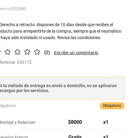
orro:
$
20
.
690
Derecho a retracto: dispones de 10 días desde que recibes el
oducto para arrepentirte de la compra, siempre que el neumático
 haya sido instalado ni usado. Revisa las condiciones.
(
0
)
ferencia
:
026172
i tu método de entrega es envió a domicilio, no se aplicaran
ecargos por los servicios.
ligatorio
Obligatorio
$
8000
x
1
ontaje y Balanceo
Gratis
x
1
evision Frenos