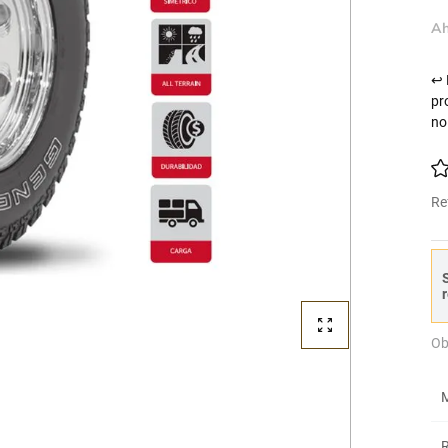
Ah
↩ 
pr
no
Re
S
r
Ob
M
R