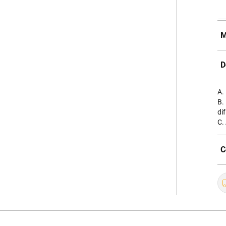
M
D
A.
B.
dif
C.
C