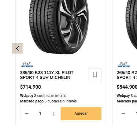
335/30 R23 111Y XL PILOT
265/40 R2
SPORT 4 SUV MICHELIN
SPORT 4 
$
714
.
900
$
544
.
90
Webpay
3 cuotas sin interés
Webpay
3 cu
Mercado pago
3 cuotas sin interés
Mercado pa
－
＋
－
Agregar