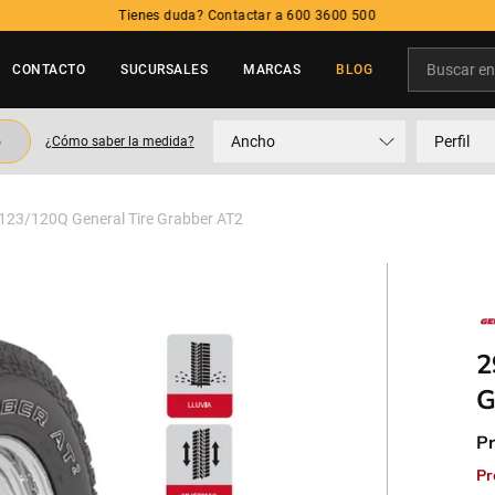
Tienes duda? Contactar a 600 3600 500
Buscar en t
CONTACTO
SUCURSALES
MARCAS
BLOG
TÉRMINOS MÁS BUSCADOS
o
Ancho
Perfil
¿Cómo saber la medida?
1
.
neumatico
2
.
215
123/120Q General Tire Grabber AT2
3
.
195
4
.
235
5
.
245
2
G
Pr
Pr