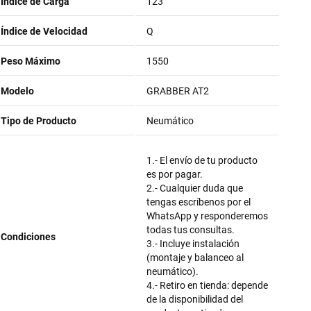
Índice de Carga
123
Índice de Velocidad
Q
Peso Máximo
1550
Modelo
GRABBER AT2
Tipo de Producto
Neumático
1.- El envío de tu producto
es por pagar.
2.- Cualquier duda que
tengas escríbenos por el
WhatsApp y responderemos
todas tus consultas.
Condiciones
3.- Incluye instalación
(montaje y balanceo al
neumático).
4.- Retiro en tienda: depende
de la disponibilidad del