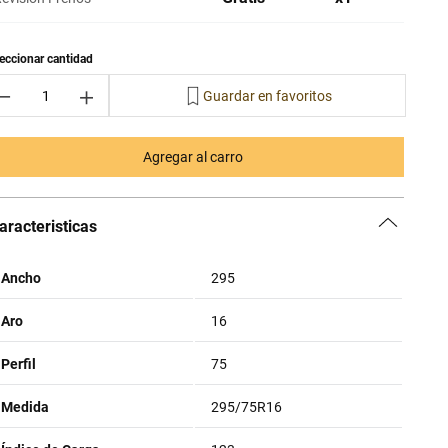
－
＋
Agregar al carro
aracteristicas
Ancho
295
Aro
16
Perfil
75
Medida
295/75R16