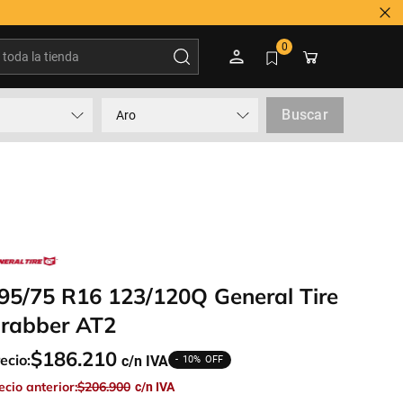
oda la tienda
0
Buscar
Aro
95/75 R16 123/120Q General Tire
rabber AT2
$
186
.
210
ecio:
10%
ecio anterior:
$
206
.
900