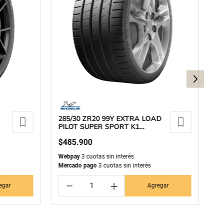
285/30 ZR20 99Y EXTRA LOAD
27
PILOT SUPER SPORT K1
3
MICHELIN
$
485
.
900
$
Webpay
3 cuotas sin interés
We
Mercado pago
3 cuotas sin interés
Me
－
＋
egar
Agregar