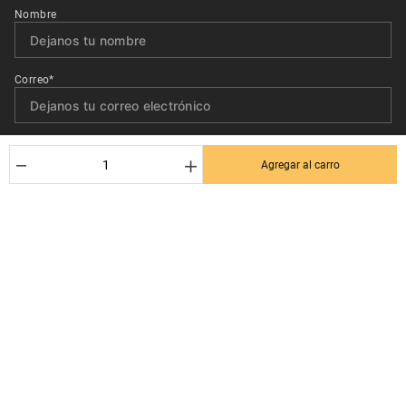
Nombre
Correo*
Quiero recibir el newsletter con promociones.
－
＋
Agregar al carro
Suscribirse
Ayuda al cliente
Términos y condiciones