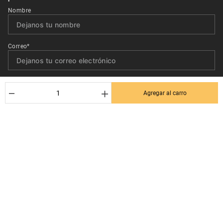
Nombre
Correo*
Quiero recibir el newsletter con promociones.
－
＋
Agregar al carro
Suscribirse
Ayuda al cliente
Términos y condiciones