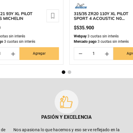
21 93Y XL PILOT
315/35 ZR20 110Y XL PILOT
S MICHELIN
SPORT 4 ACOUSTIC N0
MICHELIN
0
$
535
.
900
otas sin interés
Webpay
3 cuotas sin interés
go
3 cuotas sin interés
Mercado pago
3 cuotas sin interés
＋
－
＋
Agregar
Agr
PASIÓN Y EXCELENCIA
 de
Nos apasiona lo que hacemos y eso se ve reflejado en la