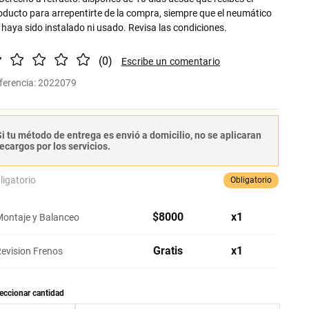
oducto para arrepentirte de la compra, siempre que el neumático
 haya sido instalado ni usado. Revisa las condiciones.
(
0
)
ferencia
:
2022079
i tu método de entrega es envió a domicilio, no se aplicaran
ecargos por los servicios.
ligatorio
Obligatorio
$
8000
x
1
ontaje y Balanceo
Gratis
x
1
evision Frenos