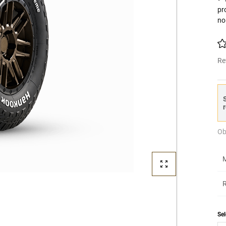
pr
no
Re
S
r
Ob
M
R