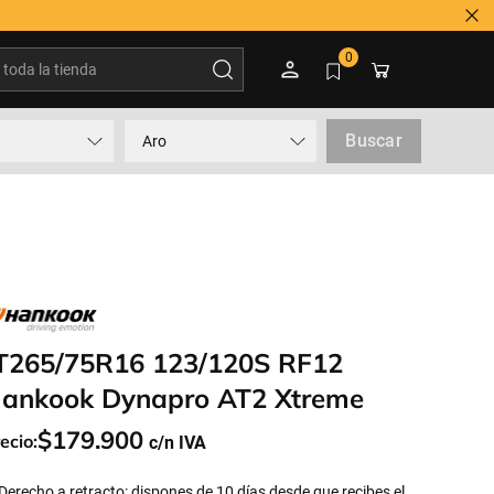
oda la tienda
0
Buscar
Aro
T265/75R16 123/120S RF12
ankook Dynapro AT2 Xtreme
$
179
.
900
ecio:
Derecho a retracto: dispones de 10 días desde que recibes el