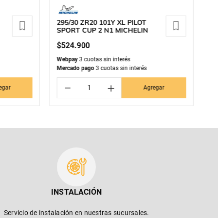
295/30 ZR20 101Y XL PILOT
2
SPORT CUP 2 N1 MICHELIN
G
$
524
.
900
$
Webpay
3 cuotas sin interés
We
Mercado pago
3 cuotas sin interés
Me
－
＋
egar
Agregar
INSTALACIÓN
Servicio de instalación en nuestras sucursales.