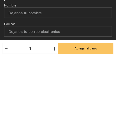
Nombre
Correo*
Quiero recibir el newsletter con promociones.
－
＋
Agregar al carro
Suscribirse
Ayuda al cliente
Términos y condiciones