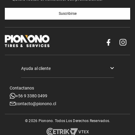
Suscribirse
Ayuda al cliente
Términos y condiciones
Contactanos
Politica de Seguridad y Privacidad
+56 9 3380 0499
contacto@pionono.cl
Mis pedidos
Sobre Nosotros
© 2026 Pionono. Todos Los Derechos Reservados.