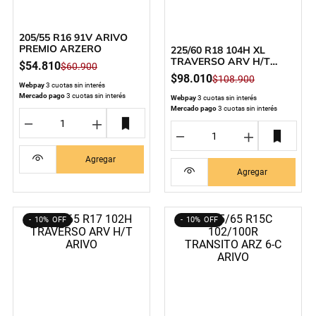
205/55 R16 91V ARIVO
PREMIO ARZERO
225/60 R18 104H XL
TRAVERSO ARV H/T
$
54
.
810
$
60
.
900
ARIVO
$
98
.
010
$
108
.
900
Webpay
3 cuotas sin interés
Mercado pago
3 cuotas sin interés
Webpay
3 cuotas sin interés
Mercado pago
3 cuotas sin interés
－
＋
－
＋
Agregar
Agregar
10%
10%