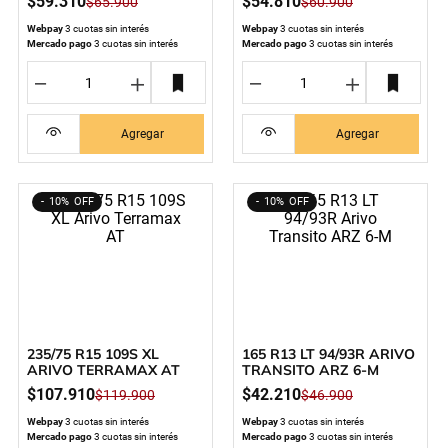
$
59
.
310
$
54
.
810
$
65
.
900
$
60
.
900
Webpay
3 cuotas sin interés
Webpay
3 cuotas sin interés
Mercado pago
3 cuotas sin interés
Mercado pago
3 cuotas sin interés
－
＋
－
＋
Agregar
Agregar
10%
10%
235/75 R15 109S XL
165 R13 LT 94/93R ARIVO
ARIVO TERRAMAX AT
TRANSITO ARZ 6-M
$
107
.
910
$
42
.
210
$
119
.
900
$
46
.
900
Webpay
3 cuotas sin interés
Webpay
3 cuotas sin interés
Mercado pago
3 cuotas sin interés
Mercado pago
3 cuotas sin interés